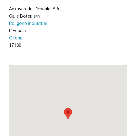
Anxoves de L´Escala, S.A.
Calle Boter, s/n
León
Polígono Industrial
L´Escala
Lleida
Girona
17130
Madrid
Murcia
Navarra
Palencia
Pamplona