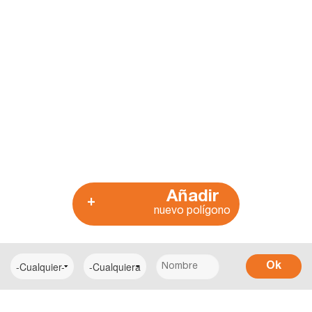
Añadir
+
nuevo polígono
Ok