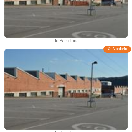
Pontevedra
Salamanca
de Pamplona
Santa Cruz de Tenerife
Aleatorio
Tarragona
Toledo
Valencia
Vizcaya