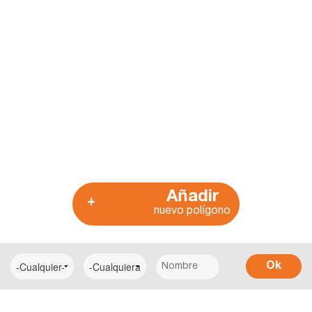
Añadir
+
nuevo polígono
Ok