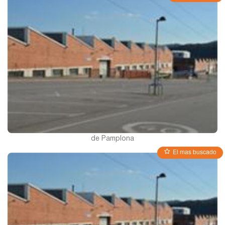
León
Lleida
Madrid
Murcia
de Pamplona
El mas buscado
Navarra
Palencia
Pamplona