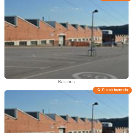
León
Lleida
Madrid
Murcia
Balianes
El mas buscado
Navarra
Palencia
Pamplona