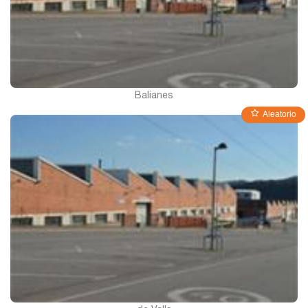
Pontevedra
Salamanca
Balianes
Santa Cruz de Tenerife
Aleatorio
Tarragona
Toledo
Valencia
Vizcaya