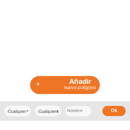
Añadir
+
nuevo polígono
Ok