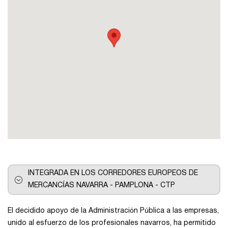
Pontevedra
Salamanca
Santa Cruz de Tenerife
Tarragona
Toledo
INTEGRADA EN LOS CORREDORES EUROPEOS DE
Valencia
MERCANCÍAS NAVARRA - PAMPLONA - CTP
Vizcaya
El decidido apoyo de la Administración Pública a las empresas,
unido al esfuerzo de los profesionales navarros, ha permitido