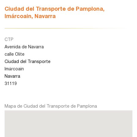
Ciudad del Transporte de Pamplona,
Imárcoain, Navarra
León
Lleida
CTP
Avenida de Navarra
calle Olite
Madrid
Ciudad del Transporte
Imárcoain
Murcia
Navarra
31119
Navarra
Mapa de Ciudad del Transporte de Pamplona
Palencia
Pamplona