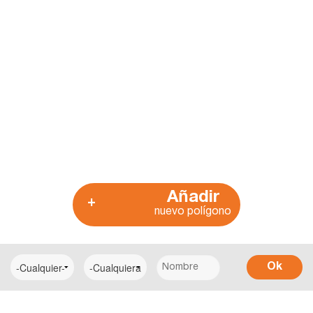
Añadir
+
nuevo polígono
Ok