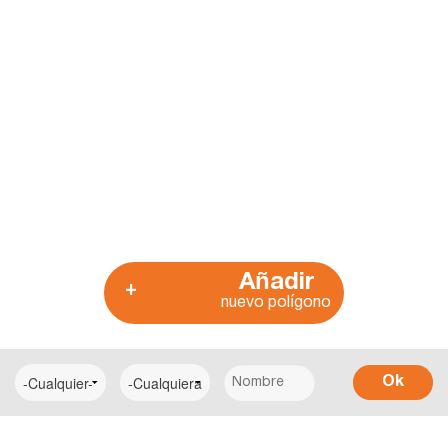
Añadir
+
nuevo polígono
Ok