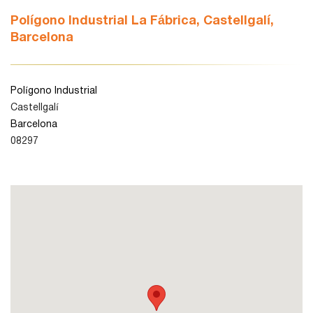
Polígono Industrial La Fábrica, Castellgalí,
Barcelona
León
Lleida
Polígono Industrial
Castellgalí
Barcelona
Madrid
08297
Murcia
Navarra
Palencia
Pamplona