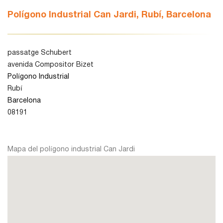
Polígono Industrial Can Jardi, Rubí, Barcelona
León
passatge Schubert
Lleida
avenida Compositor Bizet
Polígono Industrial
Rubí
Madrid
Barcelona
08191
Murcia
Mapa del polígono industrial Can Jardi
Navarra
Palencia
Pamplona