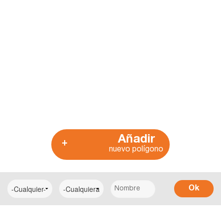
Añadir
+
nuevo polígono
Ok