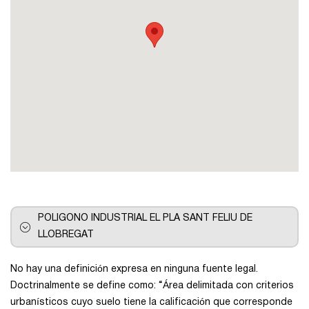
Pontevedra
Salamanca
Santa Cruz de Tenerife
Tarragona
Toledo
POLIGONO INDUSTRIAL EL PLA SANT FELIU DE
LLOBREGAT
Valencia
No hay una definición expresa en ninguna fuente legal.
Vizcaya
Doctrinalmente se define como: “Área delimitada con criterios
urbanísticos cuyo suelo tiene la calificación que corresponde