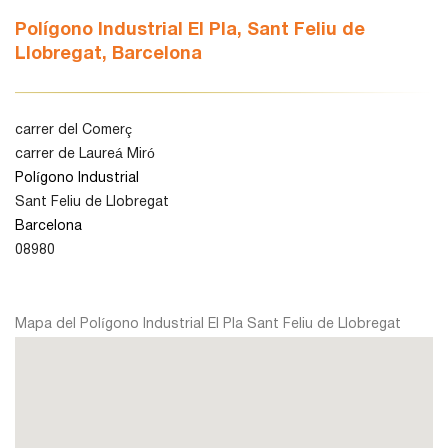
Polígono Industrial El Pla, Sant Feliu de
Llobregat, Barcelona
León
Lleida
carrer del Comerç
carrer de Laureá Miró
Polígono Industrial
Madrid
Sant Feliu de Llobregat
Barcelona
Murcia
08980
Navarra
Mapa del Polígono Industrial El Pla Sant Feliu de Llobregat
Palencia
Pamplona