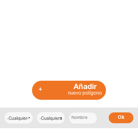
Añadir
+
nuevo polígono
Ok