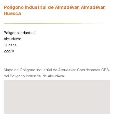
Polígono Industrial de Almudévar, Almudévar,
Huesca
León
Lleida
Polígono Industrial
Almudévar
Huesca
Madrid
22270
Murcia
Mapa del Polígono Industrial de Almudévar. Coordenadas GPS
del Polígono Industrial de Almudévar.
Navarra
Palencia
Pamplona