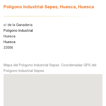
Polígono Industrial Sepes, Huesca, Huesca
León
c/ de la Ganadería
Lleida
Polígono Industrial
Huesca
Huesca
Madrid
22006
Murcia
Mapa del Polígono Industrial Sepes. Coordenadas GPS del
Polígono Industrial Sepes.
Navarra
Palencia
Pamplona