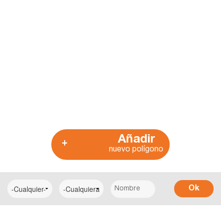
Añadir
+
nuevo polígono
Ok