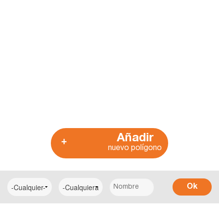
Añadir
+
nuevo polígono
Ok