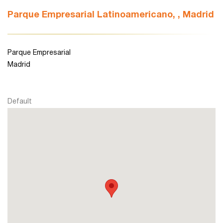
Parque Empresarial Latinoamericano, , Madrid
León
Parque Empresarial
Lleida
Madrid
Madrid
Default
Murcia
Navarra
Palencia
Pamplona