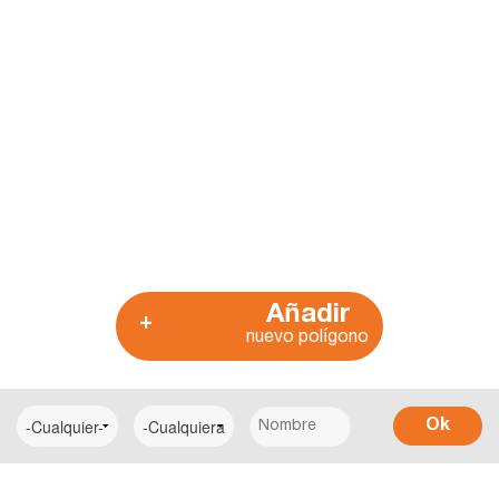
Añadir
+
nuevo polígono
Ok