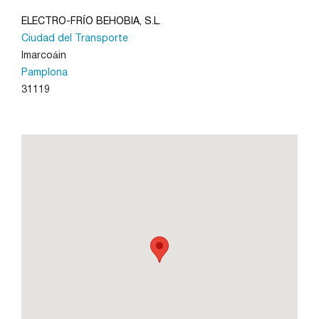
ELECTRO-FRÍO BEHOBIA, S.L.
Ciudad del Transporte
León
Imarcoáin
Pamplona
Lleida
31119
Madrid
Murcia
Navarra
Palencia
Pamplona