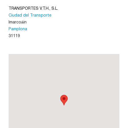
TRANSPORTES V.T.H., S.L.
Ciudad del Transporte
León
Imarcoáin
Pamplona
Lleida
31119
Madrid
Murcia
Navarra
Palencia
Pamplona