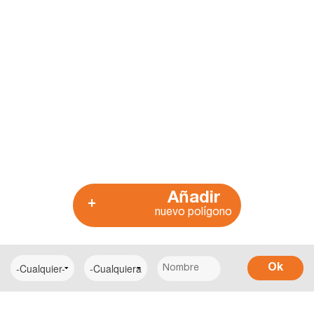
Añadir
+
nuevo polígono
Ok