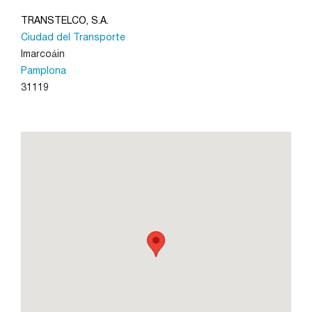
TRANSTELCO, S.A.
Ciudad del Transporte
León
Imarcoáin
Pamplona
Lleida
31119
Madrid
Murcia
Navarra
Palencia
Pamplona