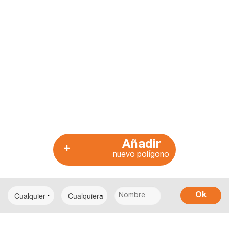
Añadir
+
nuevo polígono
Ok