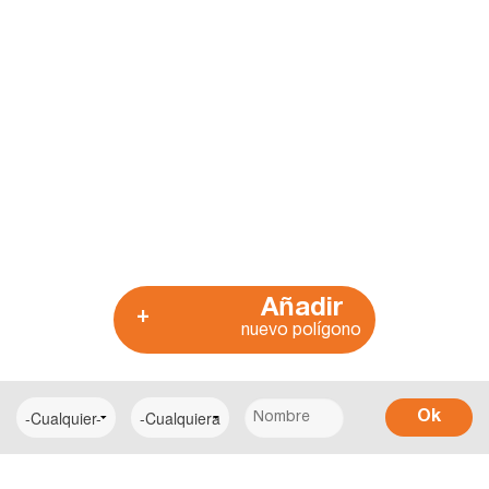
Añadir
+
nuevo polígono
Ok