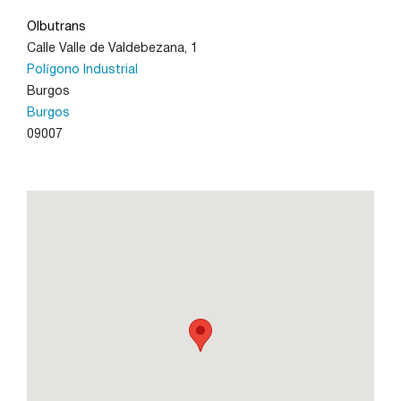
Olbutrans
Calle Valle de Valdebezana, 1
León
Polígono Industrial
Burgos
Lleida
Burgos
09007
Madrid
Murcia
Navarra
Palencia
Pamplona