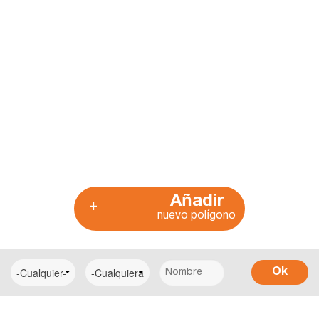
Añadir
+
nuevo polígono
Ok