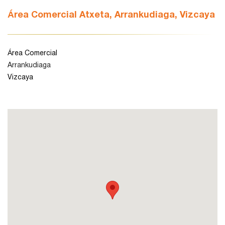
Área Comercial Atxeta, Arrankudiaga, Vizcaya
León
Área Comercial
Lleida
Arrankudiaga
Vizcaya
Madrid
Murcia
Navarra
Palencia
Pamplona