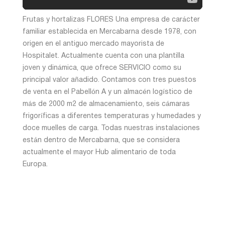
Frutas y hortalizas FLORES Una empresa de carácter
León
familiar establecida en Mercabarna desde 1978, con
origen en el antiguo mercado mayorista de
Hospitalet. Actualmente cuenta con una plantilla
Lleida
joven y dinámica, que ofrece SERVICIO como su
principal valor añadido. Contamos con tres puestos
Madrid
de venta en el Pabellón A y un almacén logístico de
más de 2000 m2 de almacenamiento, seis cámaras
frigoríficas a diferentes temperaturas y humedades y
Murcia
doce muelles de carga. Todas nuestras instalaciones
están dentro de Mercabarna, que se considera
actualmente el mayor Hub alimentario de toda
Navarra
Europa.
Palencia
Pamplona