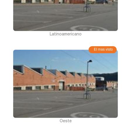
Zamora
Zaragoza
Latinoamericano
El mas visto
Oeste