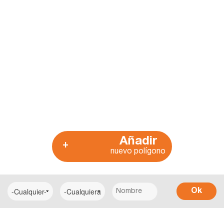
Añadir
+
nuevo polígono
Ok