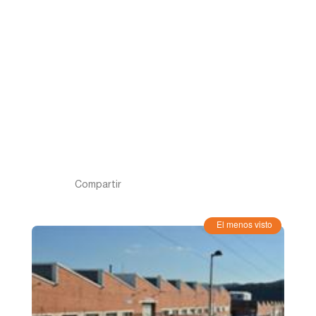
Pontevedra
Salamanca
Santa Cruz de Tenerife
Tarragona
Compartir
Toledo
El menos visto
Valencia
Vizcaya